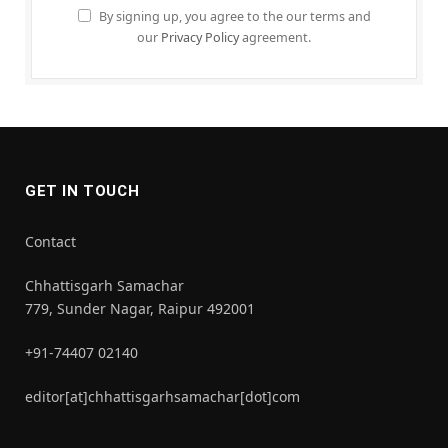
By signing up, you agree to the our terms and
our
Privacy Policy
agreement.
GET IN TOUCH
Contact
Chhattisgarh Samachar
779, Sunder Nagar, Raipur 492001
+91-74407 02140
editor[at]chhattisgarhsamachar[dot]com