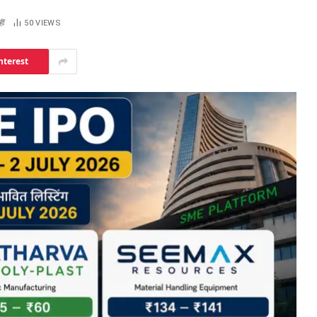
ीं
50
VIEWS
nterest