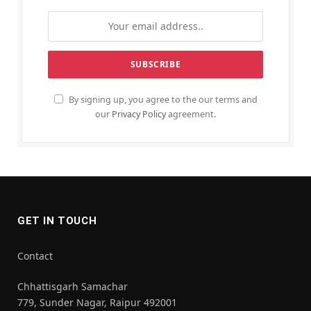
By signing up, you agree to the our terms and
our
Privacy Policy
agreement.
GET IN TOUCH
Contact
Chhattisgarh Samachar
779, Sunder Nagar, Raipur 492001