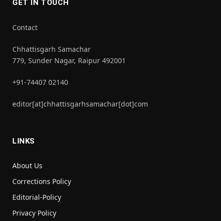
GET IN TOUCH
Contact
Chhattisgarh Samachar
779, Sunder Nagar, Raipur 492001
+91-74407 02140
editor[at]chhattisgarhsamachar[dot]com
LINKS
About Us
Corrections Policy
Editorial-Policy
Privacy Policy