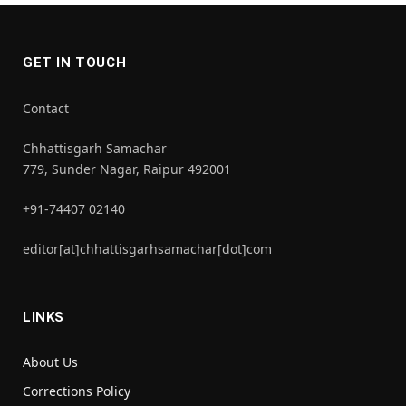
GET IN TOUCH
Contact
Chhattisgarh Samachar
779, Sunder Nagar, Raipur 492001
+91-74407 02140
editor[at]chhattisgarhsamachar[dot]com
LINKS
About Us
Corrections Policy