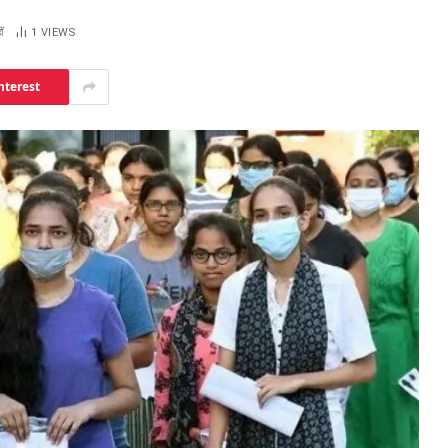
ं
1
VIEWS
nterest