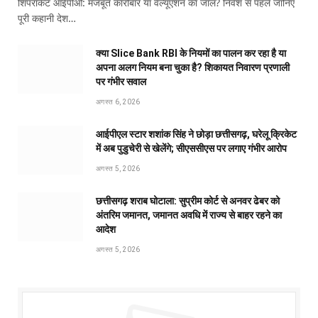
शिपरॉकेट आईपीओ: मजबूत कारोबार या वैल्यूएशन का जाल? निवेश से पहले जानिए
पूरी कहानी देश…
क्या Slice Bank RBI के नियमों का पालन कर रहा है या
अपना अलग नियम बना चुका है? शिकायत निवारण प्रणाली
पर गंभीर सवाल
अगस्त 6, 2026
आईपीएल स्टार शशांक सिंह ने छोड़ा छत्तीसगढ़, घरेलू क्रिकेट
में अब पुडुचेरी से खेलेंगे; सीएससीएस पर लगाए गंभीर आरोप
अगस्त 5, 2026
छत्तीसगढ़ शराब घोटाला: सुप्रीम कोर्ट से अनवर ढेबर को
अंतरिम जमानत, जमानत अवधि में राज्य से बाहर रहने का
आदेश
अगस्त 5, 2026