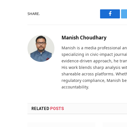
SHARE.
Faceboo
Manish Choudhary
Manish is a media professional an
specializing in civic-impact journ
evidence-driven approach, he tran
His work blends sharp analysis wi
shareable across platforms. Wheth
regulatory compliance, Manish be
accountability.
RELATED
POSTS