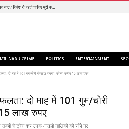
शिपरॉकेट आईपीओ: मजबूत कारोबार या वैल्यूएशन का जाल? निवेश से पहले जानिए पूरी कहानी
MIL NADU CRIME
POLITICS
ENTERTAINMENT
SPO
फलता: दो माह में 101 गुम/चोरी मोबाइल बरामद, कीमत करीब 15 लाख रुपए
फलता: दो माह में 101 गुम/चोरी
 15 लाख रुपए
ाज्यों से ट्रेस कर उनके असली मालिकों को सौंपे गए