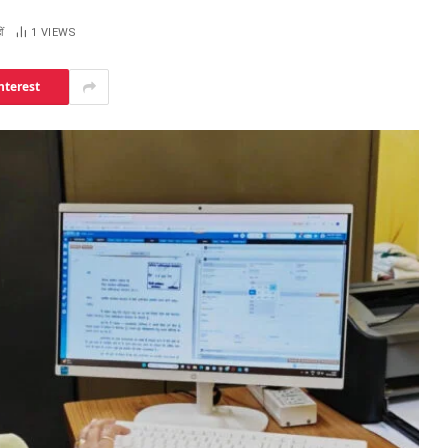
ं
1
VIEWS
nterest