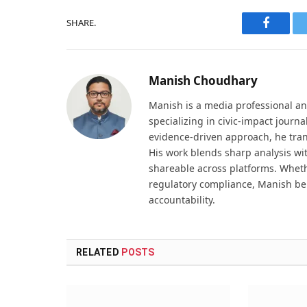
SHARE.
Faceboo
Manish Choudhary
Manish is a media professional an
specializing in civic-impact journ
evidence-driven approach, he tran
His work blends sharp analysis wi
shareable across platforms. Wheth
regulatory compliance, Manish be
accountability.
RELATED
POSTS