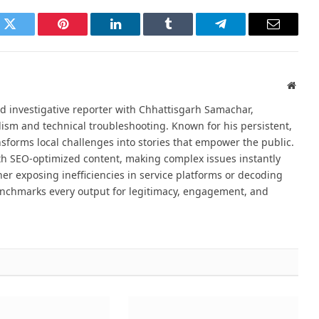
k
Twitter
Pinterest
LinkedIn
Tumblr
Telegram
Email
Websi
d investigative reporter with Chhattisgarh Samachar,
alism and technical troubleshooting. Known for his persistent,
sforms local challenges into stories that empower the public.
th SEO-optimized content, making complex issues instantly
er exposing inefficiencies in service platforms or decoding
nchmarks every output for legitimacy, engagement, and