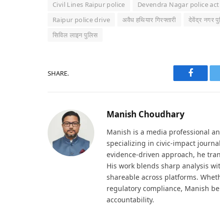
Civil Lines Raipur police
Devendra Nagar police act
Raipur police drive
अवैध हथियार गिरफ्तारी
देवेंद्र नगर 
सिविल लाइन पुलिस
SHARE.
Faceboo
Manish Choudhary
Manish is a media professional an
specializing in civic-impact journ
evidence-driven approach, he tran
His work blends sharp analysis wi
shareable across platforms. Wheth
regulatory compliance, Manish be
accountability.