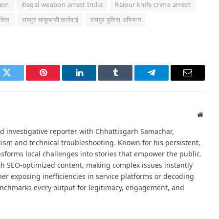
ion
illegal weapon arrest India
Raipur knife crime arrest
पुलिस
रायपुर चाकूबाजी कार्रवाई
रायपुर पुलिस अभियान
k
Twitter
Pinterest
LinkedIn
Tumblr
Telegram
Email
Websi
d investigative reporter with Chhattisgarh Samachar,
alism and technical troubleshooting. Known for his persistent,
sforms local challenges into stories that empower the public.
th SEO-optimized content, making complex issues instantly
er exposing inefficiencies in service platforms or decoding
nchmarks every output for legitimacy, engagement, and