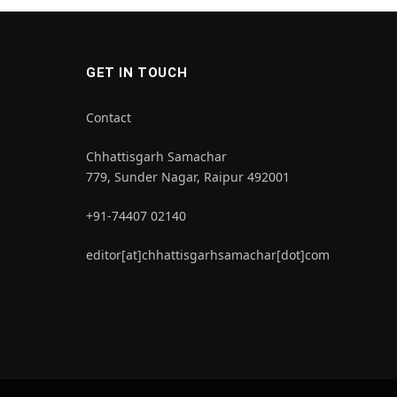
GET IN TOUCH
Contact
Chhattisgarh Samachar
779, Sunder Nagar, Raipur 492001
+91-74407 02140
editor[at]chhattisgarhsamachar[dot]com