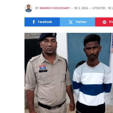
BY
MANISH CHOUDHARY
मई 2, 2026
UPDATED:
मई 
Facebook
Twitter
Pi