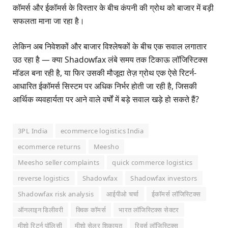
कॉमर्स और ईकॉमर्स के विस्तार के बीच कंपनी की ग्रोथ को बाजार में बड़ी
सफलता माना जा रहा है।
लेकिन अब निवेशकों और बाजार विश्लेषकों के बीच एक सवाल लगातार
उठ रहा है — क्या Shadowfax लंबे समय तक टिकाऊ लॉजिस्टिक्स
मॉडल बना रही है, या फिर उसकी मौजूदा तेज़ ग्रोथ एक ऐसे रिटर्न-
आधारित ईकॉमर्स सिस्टम पर अधिक निर्भर होती जा रही है, जिसकी
आर्थिक व्यवहार्यता पर आने वाले वर्षों में बड़े सवाल खड़े हो सकते हैं?
3PL India
ecommerce logistics India
ecommerce returns
Meesho
Meesho seller complaints
quick commerce logistics
reverse logistics
Shadowfax
Shadowfax investors
Shadowfax risk analysis
आईपीओ चर्चा
ईकॉमर्स लॉजिस्टिक्स
ऑनलाइन डिलीवरी
क्विक कॉमर्स
भारत लॉजिस्टिक्स सेक्टर
मीशो रिटर्न पॉलिसी
मीशो सेलर शिकायत
रिवर्स लॉजिस्टिक्स