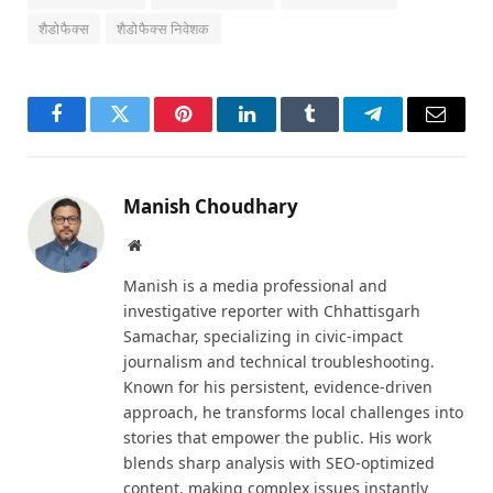
शैडोफैक्स
शैडोफैक्स निवेशक
Facebook
Twitter
Pinterest
LinkedIn
Tumblr
Telegram
Email
Manish Choudhary
Website
Manish is a media professional and
investigative reporter with Chhattisgarh
Samachar, specializing in civic-impact
journalism and technical troubleshooting.
Known for his persistent, evidence-driven
approach, he transforms local challenges into
stories that empower the public. His work
blends sharp analysis with SEO-optimized
content, making complex issues instantly