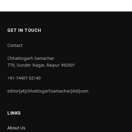
GET IN TOUCH
Contact
Chhattisgarh Samachar
779, Sunder Nagar, Raipur 492001
+91-74407 02140
editor[at]chhattisgarhsamachar[dot]com
LINKS
About Us