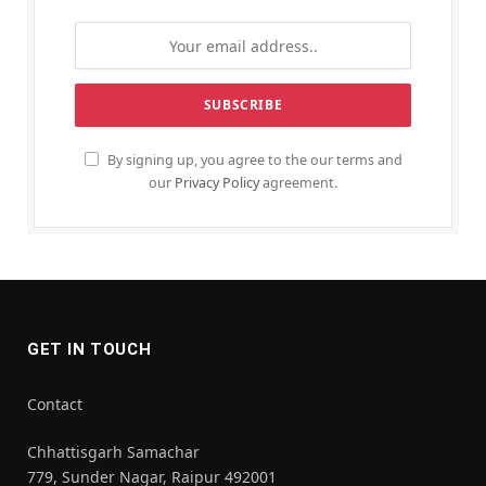
By signing up, you agree to the our terms and
our
Privacy Policy
agreement.
GET IN TOUCH
Contact
Chhattisgarh Samachar
779, Sunder Nagar, Raipur 492001