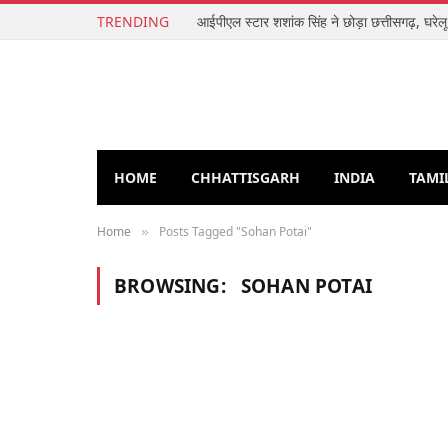
TRENDING
HOME
CHHATTISGARH
INDIA
TAMI
Home
Posts Tagged "Sohan Potai"
»
BROWSING:
SOHAN POTAI