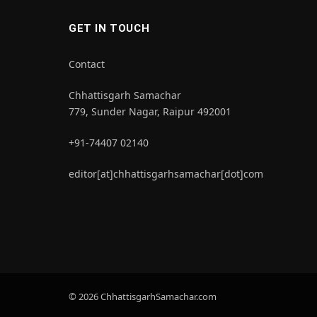
GET IN TOUCH
Contact
Chhattisgarh Samachar
779, Sunder Nagar, Raipur 492001
+91-74407 02140
editor[at]chhattisgarhsamachar[dot]com
© 2026 ChhattisgarhSamachar.com