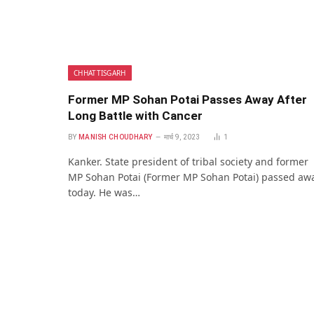
CHHATTISGARH
Former MP Sohan Potai Passes Away After
Long Battle with Cancer
BY
MANISH CHOUDHARY
मार्च 9, 2023
1
Kanker. State president of tribal society and former
MP Sohan Potai (Former MP Sohan Potai) passed aw
today. He was…