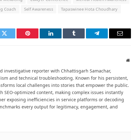
ng Coach
Self Awareness
Tapaswinee Hota Choudhary
k
Twitter
Pinterest
LinkedIn
Tumblr
Telegram
Email
Websi
d investigative reporter with Chhattisgarh Samachar,
alism and technical troubleshooting. Known for his persistent,
sforms local challenges into stories that empower the public.
th SEO-optimized content, making complex issues instantly
er exposing inefficiencies in service platforms or decoding
nchmarks every output for legitimacy, engagement, and