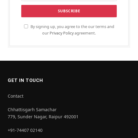
By signing up, you agree to the our terms and
our
Privacy Policy
agreement.
GET IN TOUCH
Contact
Chhattisgarh Samachar
779, Sunder Nagar, Raipur 492001
+91-74407 02140