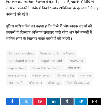
गिरफ्तार कर न्यायिक हिरासत में भेज दिया गया है, जबकि दो विधि से
संघर्षरत बालकों के संबंध में किशोर न्याय अधिनियम के प्रावधानों के तहत
कार्रवाई की गई है।
पुलिस अधिकारियों का कहना है कि जिले में अवैध मादक पदार्थों की
तस्करी के खिलाफ अभियान लगातार जारी रहेगा और ऐसे मामलों में
शामिल लोगों के खिलाफ सख्त कार्रवाई की जाएगी।
Ganja smuggling
Gariaband Crime News
Gariaband police
Illegal Cannabis
NDPS Act
Rajim News
Rajim Police Station
अवैध गांजा
एनडीपीएस एक्ट
गरियाबंद क्राइम
गरियाबंद पुलिस
गांजा जब्ती
गांजा तस्करी
राजिम थाना
राजिम न्यूज
स्विफ्ट डिजायर जब्त
Facebook
Twitter
Pinterest
LinkedIn
Tumblr
Telegram
Email