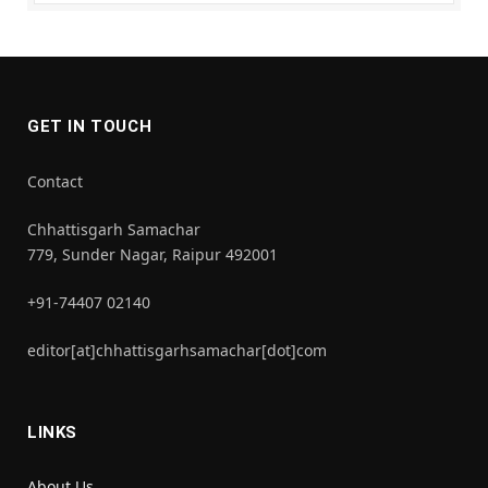
GET IN TOUCH
Contact
Chhattisgarh Samachar
779, Sunder Nagar, Raipur 492001
+91-74407 02140
editor[at]chhattisgarhsamachar[dot]com
LINKS
About Us