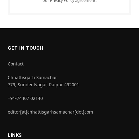
our
Privacy Policy
agreement.
GET IN TOUCH
Contact
Chhattisgarh Samachar
779, Sunder Nagar, Raipur 492001
+91-74407 02140
editor[at]chhattisgarhsamachar[dot]com
LINKS