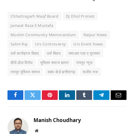
Chhattisgarh Waqf Board
DJ Dhol Protest
Jamaat Raza E Mustafa
Muslim Community Memorandum
Raipur News
Salim Raj
Urs Controversy
Urs Event News
उर्स कार्यक्रम विवाद
उर्स विवाद
जमाअत रज़ा ए मुस्तफा
डीजे ढोल विरोध
मुस्लिम समाज ज्ञापन
रायपुर न्यूज
रायपुर मुस्लिम समाज
वक्फ बोर्ड छत्तीसगढ़
सलीम राज
Facebook
Twitter
Pinterest
LinkedIn
Tumblr
Telegram
Email
Manish Choudhary
Website