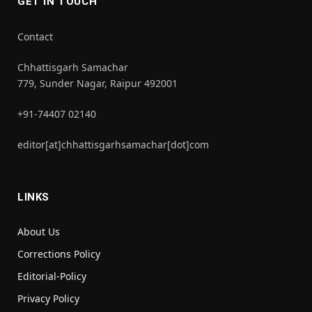
GET IN TOUCH
Contact
Chhattisgarh Samachar
779, Sunder Nagar, Raipur 492001
+91-74407 02140
editor[at]chhattisgarhsamachar[dot]com
LINKS
About Us
Corrections Policy
Editorial-Policy
Privacy Policy