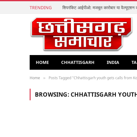
TRENDING
HOME
CHHATTISGARH
INDIA
TA
Home
Posts Tagged "Chhattisgarh youth gets calls from Ko
»
BROWSING:
CHHATTISGARH YOUTH