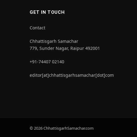
GET IN TOUCH
Contact
Chhattisgarh Samachar
779, Sunder Nagar, Raipur 492001
+91-74407 02140
editor[at]chhattisgarhsamachar[dot]com
© 2026 ChhattisgarhSamachar.com