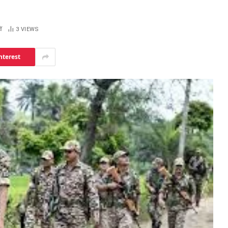
ं
3
VIEWS
nterest