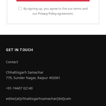
By signing up, you agree to the our terms and
our
Privacy Policy
agreement.
GET IN TOUCH
Contact
Chhattisgarh Samachar
779, Sunder Nagar, Raipur 492001
+91-74407 02140
editor[at]chhattisgarhsamachar[dot]com