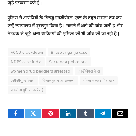
जुड़े प्रकरण दर्ज हैं।
पुलिस ने आरोपियों के विरुद्ध एनडीपीएस एक्ट के तहत मामला दर्ज कर
उन्हें न्यायालय में प्रस्तुत किया है। मामले में आगे की जांच जारी है और
नेटवर्क से जुड़े अन्य व्यक्तियों की भूमिका की भी जांच की जा रही है।
ACCU crackdown
Bilaspur ganja case
NDPS case India
Sarkanda police raid
women drug peddlers arrested
एनडीपीएस केस
एसीसीयू छापेमारी
बिलासपुर गांजा तस्करी
महिला तस्कर गिरफ्तार
सरकंडा पुलिस कार्रवाई
Facebook
Twitter
Pinterest
LinkedIn
Tumblr
Telegram
Email