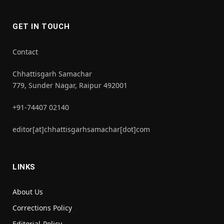
GET IN TOUCH
Contact
Chhattisgarh Samachar
779, Sunder Nagar, Raipur 492001
+91-74407 02140
editor[at]chhattisgarhsamachar[dot]com
LINKS
About Us
Corrections Policy
Editorial-Policy