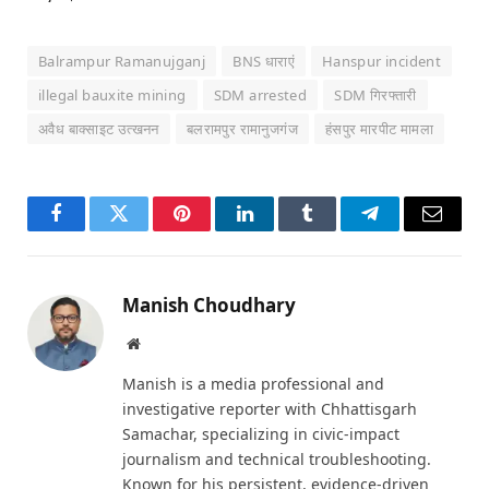
Balrampur Ramanujganj
BNS धाराएं
Hanspur incident
illegal bauxite mining
SDM arrested
SDM गिरफ्तारी
अवैध बाक्साइट उत्खनन
बलरामपुर रामानुजगंज
हंसपुर मारपीट मामला
Facebook
Twitter
Pinterest
LinkedIn
Tumblr
Telegram
Email
Manish Choudhary
Website
Manish is a media professional and
investigative reporter with Chhattisgarh
Samachar, specializing in civic-impact
journalism and technical troubleshooting.
Known for his persistent, evidence-driven