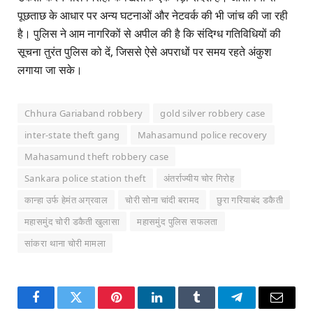
पूछताछ के आधार पर अन्य घटनाओं और नेटवर्क की भी जांच की जा रही
है। पुलिस ने आम नागरिकों से अपील की है कि संदिग्ध गतिविधियों की
सूचना तुरंत पुलिस को दें, जिससे ऐसे अपराधों पर समय रहते अंकुश
लगाया जा सके।
Chhura Gariaband robbery
gold silver robbery case
inter-state theft gang
Mahasamund police recovery
Mahasamund theft robbery case
Sankara police station theft
अंतर्राज्यीय चोर गिरोह
कान्हा उर्फ हेमंत अग्रवाल
चोरी सोना चांदी बरामद
छुरा गरियाबंद डकैती
महासमुंद चोरी डकैती खुलासा
महासमुंद पुलिस सफलता
सांकरा थाना चोरी मामला
Facebook
Twitter
Pinterest
LinkedIn
Tumblr
Telegram
Email