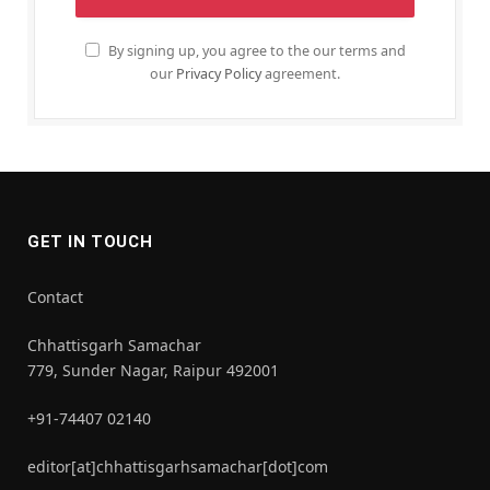
By signing up, you agree to the our terms and
our
Privacy Policy
agreement.
GET IN TOUCH
Contact
Chhattisgarh Samachar
779, Sunder Nagar, Raipur 492001
+91-74407 02140
editor[at]chhattisgarhsamachar[dot]com