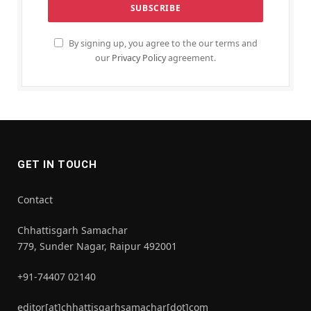
By signing up, you agree to the our terms and
our
Privacy Policy
agreement.
GET IN TOUCH
Contact
Chhattisgarh Samachar
779, Sunder Nagar, Raipur 492001
+91-74407 02140
editor[at]chhattisgarhsamachar[dot]com