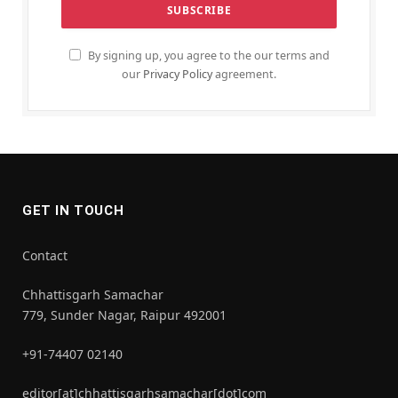
By signing up, you agree to the our terms and
our
Privacy Policy
agreement.
GET IN TOUCH
Contact
Chhattisgarh Samachar
779, Sunder Nagar, Raipur 492001
+91-74407 02140
editor[at]chhattisgarhsamachar[dot]com